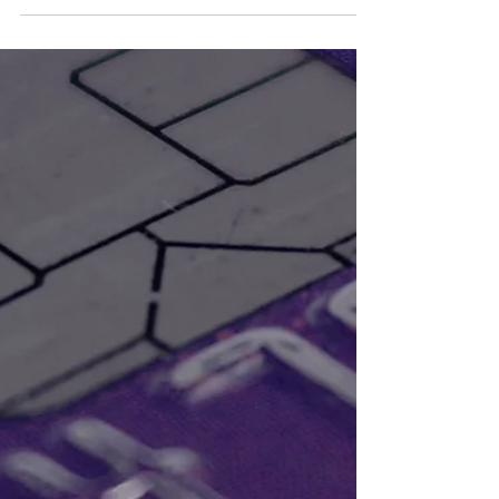
El mercado cripto japonés vive un momento
bisagra. Entre alivios fiscales, reglas de listado
más ágiles y avances en stablecoins bancarias,
grandes exchanges y firmas financieras
preparan su entrada o expansión. Este artículo
explica qué está cambiando, quiénes se están
moviendo y por qué 2025-2026 podría consolidar
el nuevo ciclo. En los últimos dos años, Japón ha
pasado de la prudencia a un pragmatismo pro-
innovación en cripto. La revisión fiscal de 2024
eliminó la tributac