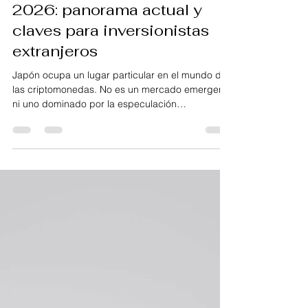
criptomonedas en Japón en
2026: panorama actual y
claves para inversionistas
extranjeros
Japón ocupa un lugar particular en el mundo de
las criptomonedas. No es un mercado emergente
ni uno dominado por la especulación
desregulada. Es, más bien, un ecosistema
maduro, altamente regulado y con una relación
histórica con Bitcoin y la tecnología blockchain.
Para los inversionistas extranjeros, entender este
contexto es clave antes de tomar cualquier
decisión.