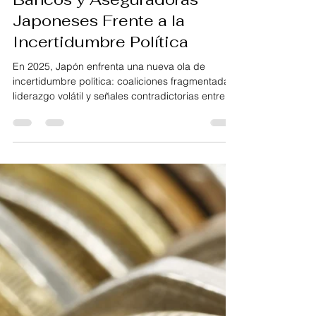
Panorama Advisors Insights
Oct 15, 2025
4 min read
Bancos y Aseguradoras
Japoneses Frente a la
Incertidumbre Política
En 2025, Japón enfrenta una nueva ola de
incertidumbre política: coaliciones fragmentadas,
liderazgo volátil y señales contradictorias entre
política fiscal y monetaria. ¿Están preparados los
bancos y aseguradoras para resistir choques
financieros derivados de este entorno? Este
análisis revela los puntos débiles y las rutas de
defensa del sistema financiero japonés.