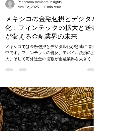
Panorama Advisors Insights
Nov 12, 2025
2 min read
メキシコの金融包摂とデジタル
化：フィンテックの拡大と送金
が変える金融業界の未来
メキシコでは金融包摂とデジタル化が急速に進行
中です。フィンテックの普及、モバイル決済の拡
大、そして海外送金の役割が金融業界を大きく変
えつつあります。この記事では、これらの動向が
メキシコの金融セクターにもたらす影響を分析し
ます。