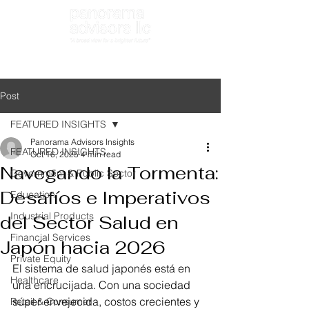
Search
Post
FEATURED INSIGHTS
Panorama Advisors Insights
FEATURED INSIGHTS
Oct 16, 2025
4 min read
Navegando la Tormenta:
Government & Public Sector
Desafíos e Imperativos
Education
Industrial Products
del Sector Salud en
Financial Services
Japón hacia 2026
Private Equity
El sistema de salud japonés está en 
Healthcare
una encrucijada. Con una sociedad 
súper envejecida, costos crecientes y 
Retail & Consumer