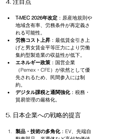
4. 注目点
T-MEC 2026年改定
：原産地規則や
地域含有率、労務条件が再定義さ
れる可能性。
労務コスト上昇
：最低賃金引き上
げと男女賃金平等圧力により労働
集約型製造業の収益性が低下。
エネルギー政策
：国営企業
（Pemex・CFE）が依然として優
先されるため、民間参入には制
約。
デジタル課税と通関強化
：税務・
貿易管理の厳格化。
5. 日本企業への戦略的提言
製品・技術の多角化
：EV、先端自
動車部品、半導体など高付加価値