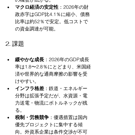
マクロ経済の安定性
：2026年の財
政赤字はGDP比4.1％に縮小、債務
比率は約52％で安定。低コストで
の資金調達が可能。
2. 課題
緩やかな成長
：2026年のGDP成長
率は1.8〜2.8％にとどまり、米国経
済や世界的な通商摩擦の影響を受
けやすい。
インフラ格差
：鉄道・エネルギー
分野は拡張予定だが、水資源・電
力送電・物流にボトルネックが残
る。
税制・労務競争
：優遇措置は国内
優先プロジェクトに集中する傾
向。外資系企業は条件交渉が不可