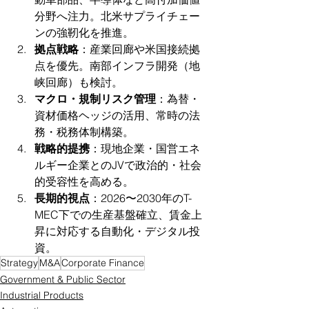
分野へ注力。北米サプライチェー
ンの強靭化を推進。
拠点戦略
：産業回廊や米国接続拠
点を優先。南部インフラ開発（地
峡回廊）も検討。
マクロ・規制リスク管理
：為替・
資材価格ヘッジの活用、常時の法
務・税務体制構築。
戦略的提携
：現地企業・国営エネ
ルギー企業とのJVで政治的・社会
的受容性を高める。
長期的視点
：2026〜2030年のT-
MEC下での生産基盤確立、賃金上
昇に対応する自動化・デジタル投
資。
Strategy
M&A
Corporate Finance
Government & Public Sector
Industrial Products