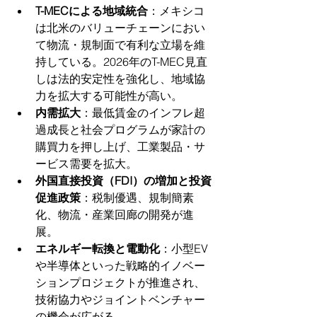
T-MECによる地域統合
：メキシコ
は北米のバリューチェーンにおい
て物流・規制面で有利な立場を維
持している。2026年のT-MEC見直
しは法的安定性を強化し、地域協
力を拡大する可能性が高い。
内需拡大
：最低賃金のインフレ超
過成長と社会プログラムが家計の
購買力を押し上げ、工業製品・サ
ービス需要を拡大。
外国直接投資（FDI）の増加と投資
促進政策
：税制優遇、規制簡素
化、物流・産業回廊の開発が進
展。
エネルギー転換と電動化
：小型EV
や半導体といった戦略的イノベー
ションプロジェクトが推進され、
技術協力やジョイントベンチャー
の機会が広がる。