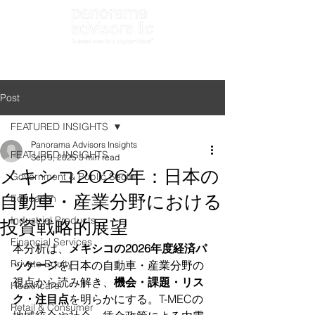
Search
Post
FEATURED INSIGHTS
Panorama Advisors Insights
FEATURED INSIGHTS
Sep 9, 2025
3 min read
メキシコ2026年：日本の
Government & Public Sector
自動車・産業分野における
Education
Industrial Products
投資戦略的展望
Financial Services
本分析は、
メキシコの2026年度経済パ
Private Equity
ッケージ
を日本の自動車・産業分野の
視点から読み解き、
機会・課題・リス
Healthcare
ク・注目点
を明らかにする。T-MECの
Retail & Consumer