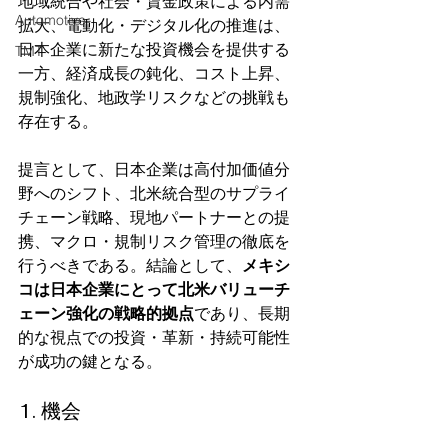
地域統合や社会・賃金政策による内需
Automotive
拡大、電動化・デジタル化の推進は、
日本企業に新たな投資機会を提供する
TMT
一方、経済成長の鈍化、コスト上昇、
規制強化、地政学リスクなどの挑戦も
存在する。
提言として、日本企業は高付加価値分
野へのシフト、北米統合型のサプライ
チェーン戦略、現地パートナーとの提
携、マクロ・規制リスク管理の徹底を
行うべきである。結論として、
メキシ
コは日本企業にとって北米バリューチ
ェーン強化の戦略的拠点
であり、長期
的な視点での投資・革新・持続可能性
が成功の鍵となる。
1. 機会